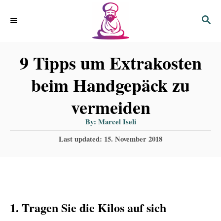
S
S
k
E
i
A
9 Tipps um Extrakosten
R
p
C
t
beim Handgepäck zu
H
o
vermeiden
C
A
By:
Marcel Iseli
o
u
t
P
Last updated:
15. November 2018
h
n
o
o
r
s
t
t
e
e
d
n
1. Tragen Sie die Kilos auf sich
o
t
n