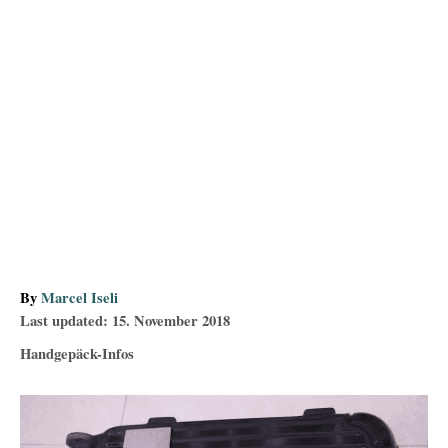
A
By
Marcel Iseli
P
u
Last updated:
15. November 2018
o
t
C
Handgepäck-Infos
s
h
a
t
o
t
B
e
r
e
d
g