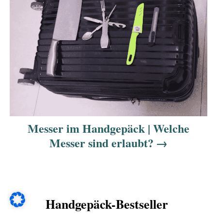
o
e
o
n
r
i
i
e
s
t
r
a
Messer im Handgepäck | Welche
g
Messer sind erlaubt?
s
n
Handgepäck-Bestseller
a